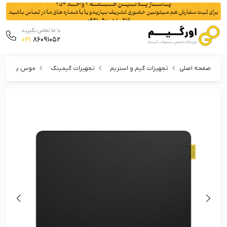
با ما تماس بگیرید
021
86091052
صفحه اصلی
تجهیزات گیم و استریم
تجهیزات گیمینگ
موس پد