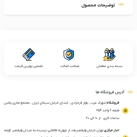
توضیحات محصول
بسته بندی مطمئن
ضمانت اصالت
تضمین بهترین قیمت
آدرس فروشگاه ها
فروشگاه
شهرک غرب , بلوار فرحزادی , ابتدای خیابان سیمای ایران , مجتمع تجاری پلاتین
طبقه ۲ واحد ۲۵۴
ساعات کاری : از ۱۰ الی ۲۰
انبار مرکزی
تهران خیابان ولیعصر،بعد از چهارراه طالقانی، نرسیده به میدان ولیعصر، کوچه