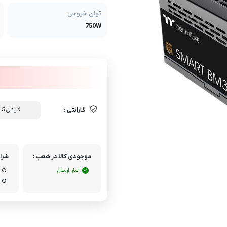
توان خروجی
750W
گارانتی :
گارانتی 5 ساله آواژنگ
موجودی کالا در شعب :
شرای
انبار ارسال