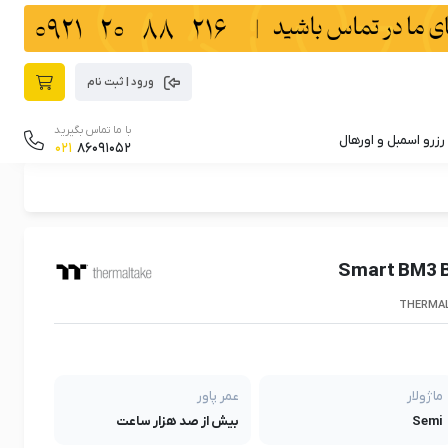
ورود | ثبت نام
با ما تماس بگیرید
رزرو اسمبل و اورهال
021
86091052
THERMAL
ماژولار
عمر پاور
Semi
بیش از صد هزار ساعت