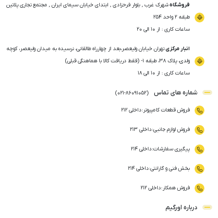
فروشگاه
شهرک غرب , بلوار فرحزادی , ابتدای خیابان سیمای ایران , مجتمع تجاری پلاتین
طبقه ۲ واحد ۲۵۴
ساعات کاری : از ۱۰ الی ۲۰
انبار مرکزی
تهران خیابان ولیعصر،بعد از چهارراه طالقانی، نرسیده به میدان ولیعصر، کوچه
ولدی، پلاک ۳۸، طبقه ۱- (فقط دریافت کالا با هماهنگی قبلی)
ساعات کاری : از ۱۰ الی ۱۸
شماره های تماس
)
021
-
86091052
(
فروش قطعات کامپیوتر
:
داخلی ۲۱۲
فروش لوازم جانبی
:
داخلی ۲۱۳
پیگیری سفارشات
:
داخلی ۲۱۴
بخش فنی و گارانتی
:
داخلی ۲۱۴
فروش همکار
:
داخلی ۲۱۲
درباره اورگیم