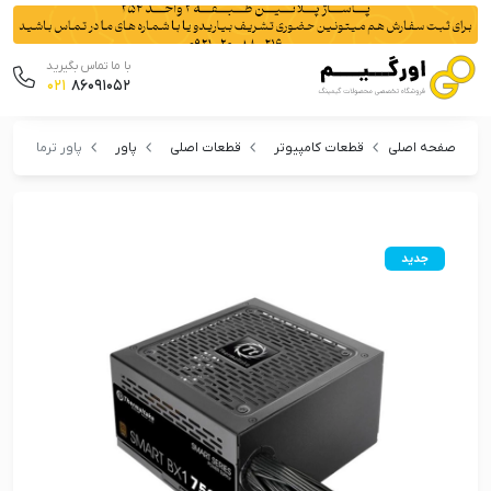
با ما تماس بگیرید
021
86091052
صفحه اصلی
قطعات کامپیوتر
قطعات اصلی
پاور
پاور ترمالتیک Smart BX1 750W
جدید