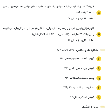
فروشگاه
شهرک غرب , بلوار فرحزادی , ابتدای خیابان سیمای ایران , مجتمع تجاری پلاتین
طبقه ۲ واحد ۲۵۴
ساعات کاری : از ۱۰ الی ۲۰
انبار مرکزی
تهران خیابان ولیعصر،بعد از چهارراه طالقانی، نرسیده به میدان ولیعصر، کوچه
ولدی، پلاک ۳۸، طبقه ۱- (فقط دریافت کالا با هماهنگی قبلی)
ساعات کاری : از ۱۰ الی ۱۸
شماره های تماس
)
021
-
86091052
(
فروش قطعات کامپیوتر
:
داخلی ۲۱۲
فروش لوازم جانبی
:
داخلی ۲۱۳
پیگیری سفارشات
:
داخلی ۲۱۴
بخش فنی و گارانتی
:
داخلی ۲۱۴
فروش همکار
:
داخلی ۲۱۲
درباره اورگیم