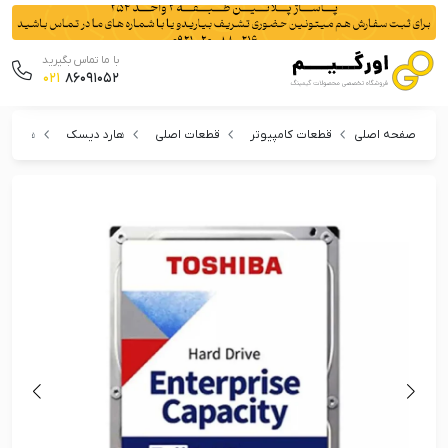
با ما تماس بگیرید
021
86091052
صفحه اصلی
قطعات کامپیوتر
قطعات اصلی
هارد دیسک
هارد دیسک 