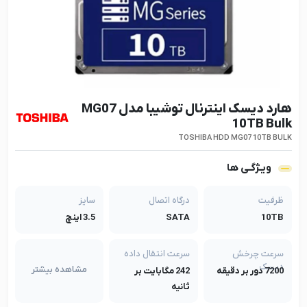
هارد دیسک اینترنال توشیبا مدل MG07
10TB Bulk
TOSHIBA HDD MG07 10TB BULK
ویـژگـی ها
ظرفیت
درگاه اتصال
سایز
10TB
SATA
3.5 اینچ
سرعت چرخش
سرعت انتقال داده
دیسک
مشاهده بیشتر
7200 دور بر دقیقه
242 مگابایت بر
ثانیه