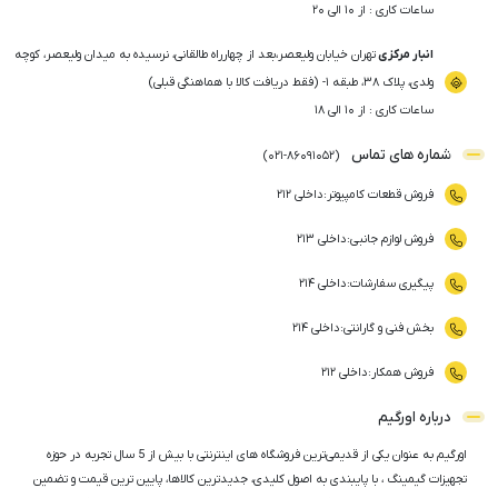
ساعات کاری : از ۱۰ الی ۲۰
انبار مرکزی
تهران خیابان ولیعصر،بعد از چهارراه طالقانی، نرسیده به میدان ولیعصر، کوچه
ولدی، پلاک ۳۸، طبقه ۱- (فقط دریافت کالا با هماهنگی قبلی)
ساعات کاری : از ۱۰ الی ۱۸
شماره های تماس
)
021
-
86091052
(
فروش قطعات کامپیوتر
:
داخلی ۲۱۲
فروش لوازم جانبی
:
داخلی ۲۱۳
پیگیری سفارشات
:
داخلی ۲۱۴
بخش فنی و گارانتی
:
داخلی ۲۱۴
فروش همکار
:
داخلی ۲۱۲
درباره اورگیم
اورگیم به عنوان یکی از قدیمی‌ترین فروشگاه های اینترنتی با بیش از 5 سال تجربه در حوزه
تجهیزات گیمینگ ، با پایبندی به اصول کلیدی، جدیدترین کالاها، پایین ترین قیمت و تضمین