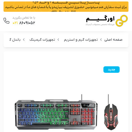
با ما تماس بگیرید
021
86091052
صفحه اصلی
تجهیزات گیم و استریم
تجهیزات گیمینگ
باندل گیمینگ
جدید