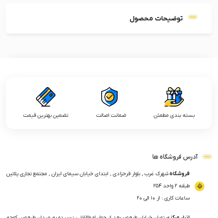
توضیحات محصول
بسته بندی مطمئن
ضمانت اصالت
تضمین بهترین قیمت
آدرس فروشگاه ها
فروشگاه
شهرک غرب , بلوار فرحزادی , ابتدای خیابان سیمای ایران , مجتمع تجاری پلاتین
طبقه ۲ واحد ۲۵۴
ساعات کاری : از ۱۰ الی ۲۰
انبار مرکزی
تهران خیابان ولیعصر،بعد از چهارراه طالقانی، نرسیده به میدان ولیعصر، کوچه