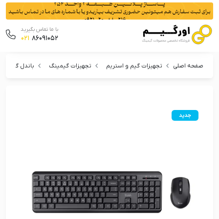
با ما تماس بگیرید
021
86091052
صفحه اصلی
تجهیزات گیم و استریم
تجهیزات گیمینگ
باندل گیمینگ
جدید